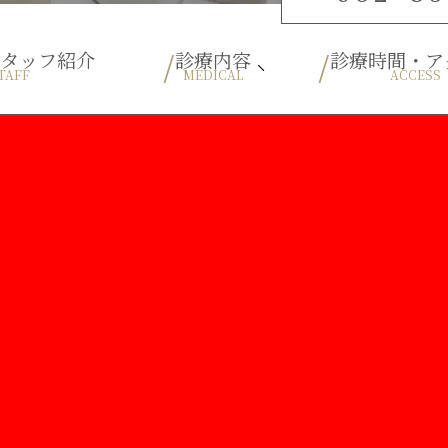
スタッフ紹介
診療内容
診療時間・ア
TAFF
MEDICAL
ACCESS
ブルーラジカル
予防歯科
一般歯科
根管治療
口腔外科
歯周病
小児歯科
小児矯正
ホワイトニング
審美歯科
インプラント
入れ歯