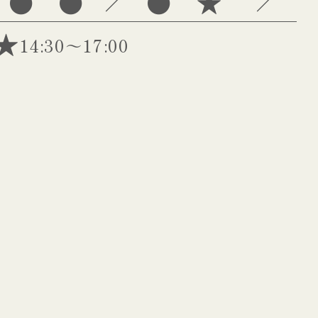
●
●
●
★
／
／
14:30～17:00