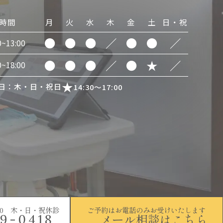
時間
月
火
水
木
金
土
日・祝
●
●
●
／
●
●
／
0~13:00
●
●
●
／
●
★
／
0~18:00
日：木・日・祝日
14:30～17:00
~18:00 木・日・祝休診
ご予約はお電話のみお受けいたします
メール相談はこちら
9-0418