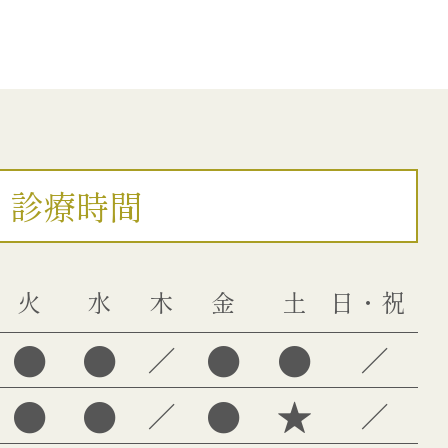
診療時間
火
水
木
金
土
日・祝
●
●
●
●
／
／
●
●
●
★
／
／