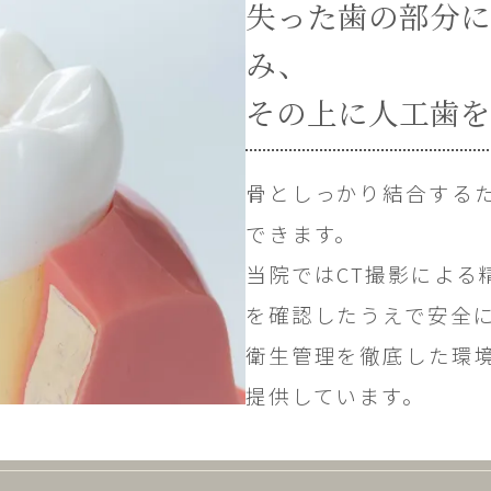
失った歯の部分に
み、
その上に人工歯を
骨としっかり結合する
できます。
当院ではCT撮影による
を確認したうえで安全
衛生管理を徹底した環