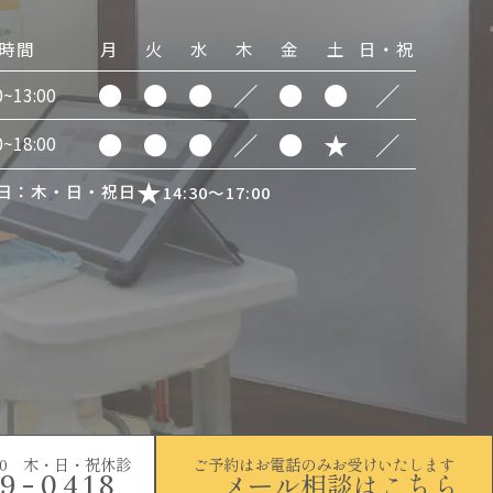
時間
月
火
水
木
金
土
日・祝
●
●
●
／
●
●
／
0~13:00
●
●
●
／
●
★
／
0~18:00
日：木・日・祝日
14:30～17:00
~18:00 木・日・祝休診
ご予約はお電話のみお受けいたします
メール相談はこちら
9-0418