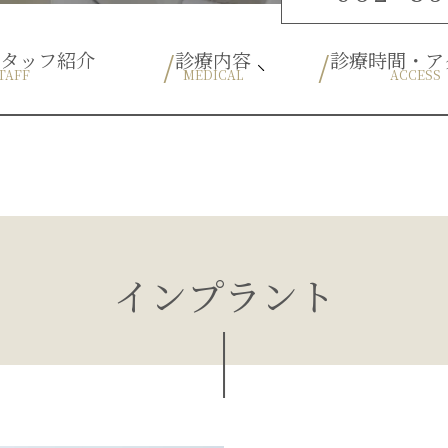
スタッフ紹介
診療内容
診療時間・ア
TAFF
MEDICAL
ACCESS
ブルーラジカル
予防歯科
一般歯科
根管治療
口腔外科
歯周病
小児歯科
インプラント
小児矯正
ホワイトニング
審美歯科
インプラント
入れ歯