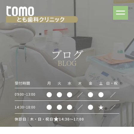
ブログ
BLOG
受付時間
月
火
水
木
金
土
日・祝
●
●
●
／
●
●
／
09:00~13:00
●
●
●
／
●
★
／
14:30~18:00
休診日：木・日・祝日
14:30～17:00