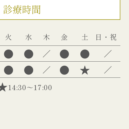
診療時間
火
水
木
金
土
日・祝
●
●
●
●
／
／
●
●
●
★
／
／
14:30～17:00