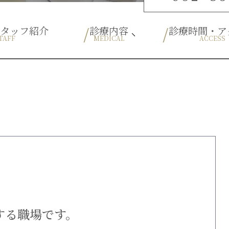
スタッフ紹介
診療内容
診療時間・ア
TAFF
MEDICAL
ACCESS
ブルーラジカル
予防歯科
一般歯科
根管治療
口腔外科
歯周病
小児歯科
小児矯正
ホワイトニング
審美歯科
インプラント
入れ歯
する職場です。