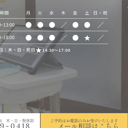
時間
月
火
水
木
金
土
日・祝
●
●
●
／
●
●
／
0~13:00
●
●
●
／
●
★
／
0~18:00
日：木・日・祝日
14:30～17:00
~18:00 木・日・祝休診
ご予約はお電話のみお受けいたします
メール相談はこちら
9-0418