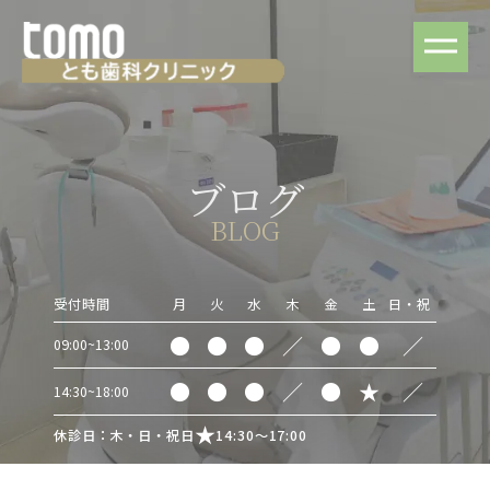
ブログ
BLOG
受付時間
月
火
水
木
金
土
日・祝
●
●
●
／
●
●
／
09:00~13:00
●
●
●
／
●
★
／
14:30~18:00
休診日：木・日・祝日
14:30～17:00