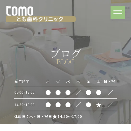
ブログ
BLOG
受付時間
月
火
水
木
金
土
日・祝
●
●
●
／
●
●
／
09:00~13:00
●
●
●
／
●
★
／
14:30~18:00
休診日：木・日・祝日
14:30～17:00